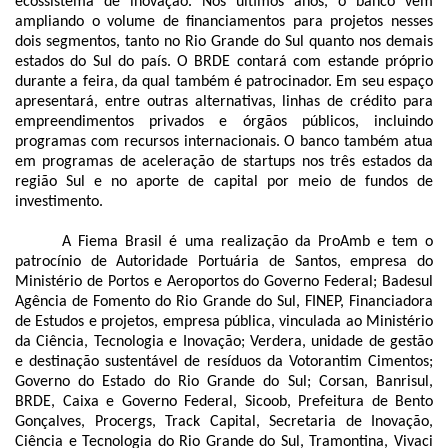
ecossistema de inovação. Nos últimos anos, o banco vem
ampliando o volume de financiamentos para projetos nesses
dois segmentos, tanto no Rio Grande do Sul quanto nos demais
estados do Sul do país. O BRDE contará com estande próprio
durante a feira, da qual também é patrocinador. Em seu espaço
apresentará, entre outras alternativas, linhas de crédito para
empreendimentos privados e órgãos públicos, incluindo
programas com recursos internacionais. O banco também atua
em programas de aceleração de startups nos três estados da
região Sul e no aporte de capital por meio de fundos de
investimento.
A Fiema Brasil é uma realização da ProAmb e tem o
patrocínio de Autoridade Portuária de Santos, empresa do
Ministério de Portos e Aeroportos do Governo Federal; Badesul
Agência de Fomento do Rio Grande do Sul, FINEP, Financiadora
de Estudos e projetos, empresa pública, vinculada ao Ministério
da Ciência, Tecnologia e Inovação; Verdera, unidade de gestão
e destinação sustentável de resíduos da Votorantim Cimentos;
Governo do Estado do Rio Grande do Sul; Corsan, Banrisul,
BRDE, Caixa e Governo Federal, Sicoob, Prefeitura de Bento
Gonçalves, Procergs, Track Capital, Secretaria de Inovação,
Ciência e Tecnologia do Rio Grande do Sul, Tramontina, Vivaci