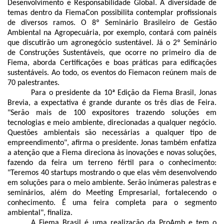
Desenvolvimento e Responsabilidade Global. A diversidade de
temas dentro da FiemaCon possibilita contemplar profissionais
de diversos ramos. O 8º Seminário Brasileiro de Gestão
Ambiental na Agropecuária, por exemplo, contará com painéis
que discutirão um agronegócio sustentável. Já o 2º Seminário
de Construções Sustentáveis, que ocorre no primeiro dia de
Fiema, aborda Certificações e boas práticas para edificações
sustentáveis. Ao todo, os eventos do Fiemacon reúnem mais de
70 palestrantes.
Para o presidente da 10ª Edição da Fiema Brasil, Jonas
Brevia, a expectativa é grande durante os três dias de Feira.
"Serão mais de 100 expositores trazendo soluções em
tecnologias e meio ambiente, direcionadas a qualquer negócio.
Questões ambientais são necessárias a qualquer tipo de
empreendimento", afirma o presidente. Jonas também enfatiza
a atenção que a Fiema direciona às inovações e novas soluções,
fazendo da feira um terreno fértil para o conhecimento:
"Teremos 40 startups mostrando o que elas vêm desenvolvendo
em soluções para o meio ambiente. Serão inúmeras palestras e
seminários, além do Meeting Empresarial, fortalecendo o
conhecimento. É uma feira completa para o segmento
ambiental", finaliza.
A Fiema Brasil é uma realização da ProAmb e tem o