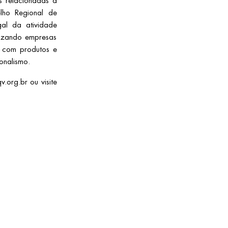
s relacionadas à
lho Regional de
al da atividade
lizando empresas
e com produtos e
onalismo.
org.br ou visite