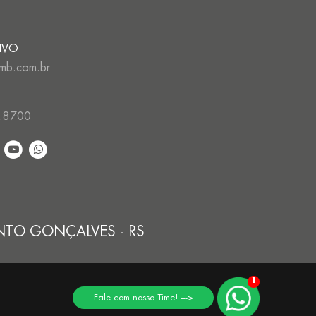
IVO
mb.com.br
.8700
ENTO GONÇALVES - RS
1
Fale com nosso Time! --->