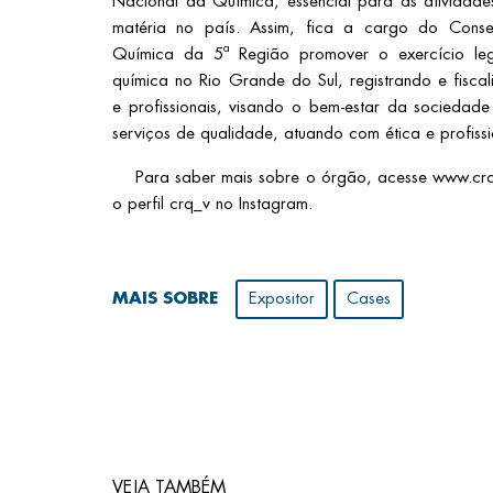
Nacional da Química, essencial para as atividade
matéria no país. Assim, fica a cargo do Conse
Química da 5ª Região promover o exercício leg
química no Rio Grande do Sul, registrando e fisca
e profissionais, visando o bem-estar da sociedad
serviços de qualidade, atuando com ética e profissi
Para saber mais sobre o órgão, acesse www.crqv.
o perfil crq_v no Instagram.
MAIS SOBRE
Expositor
Cases
VEJA TAMBÉM