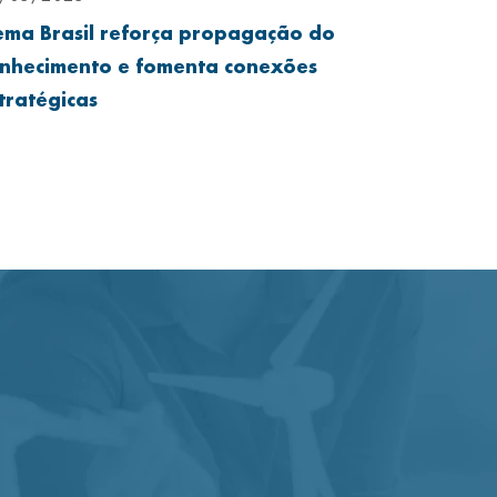
ema Brasil reforça propagação do
6º Meeti
nhecimento e fomenta conexões
reúne 12 
tratégicas
inovação,