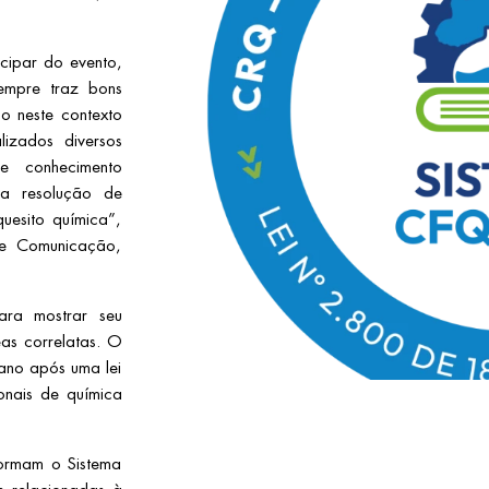
cipar do evento,
mpre traz bons
ido neste contexto
lizados diversos
e conhecimento
 a resolução de
uesito química”,
de Comunicação,
a mostrar seu
as correlatas. O
ano após uma lei
ionais de química
ormam o Sistema