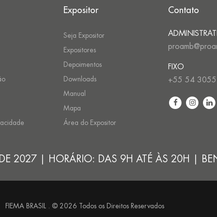
Expositor
Contato
ADMINISTRAT
Seja Expositor
proamb@proa
Expositores
Depoimentos
FIXO
ão
Downloads
+55 54 3055
Manual
Mapa
ivacidade
Área do Expositor
 DE 2027 | HORÁRIO: DAS 9H ATÉ ÀS 20H | B
FIEMA BRASIL . © 2026 Todos os Direitos Reservados