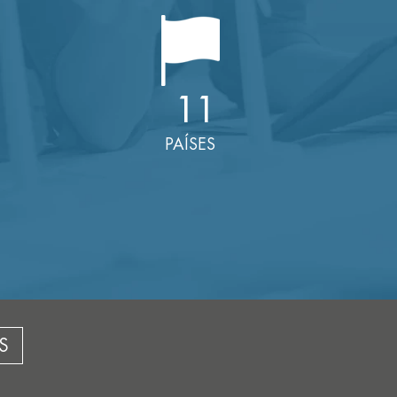
11
PAÍSES
S